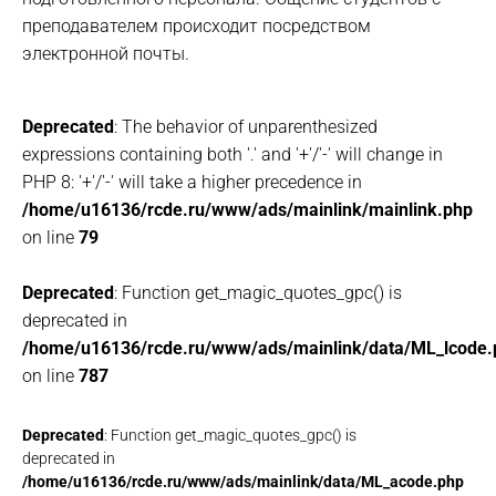
преподавателем происходит посредством
электронной почты.
Deprecated
: The behavior of unparenthesized
expressions containing both '.' and '+'/'-' will change in
PHP 8: '+'/'-' will take a higher precedence in
/home/u16136/rcde.ru/www/ads/mainlink/mainlink.php
on line
79
Deprecated
: Function get_magic_quotes_gpc() is
deprecated in
/home/u16136/rcde.ru/www/ads/mainlink/data/ML_lcode.
on line
787
Deprecated
: Function get_magic_quotes_gpc() is
deprecated in
/home/u16136/rcde.ru/www/ads/mainlink/data/ML_acode.php